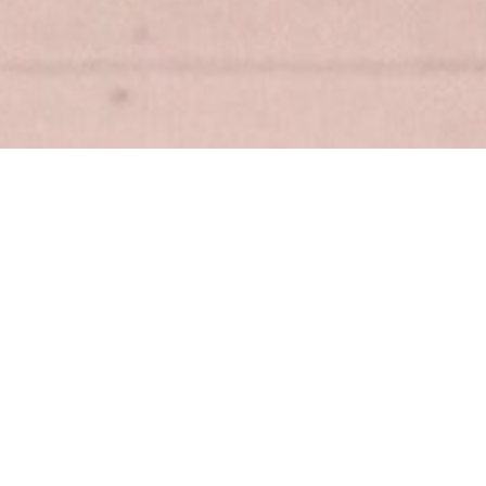
Trainingen
The Develoment Company is 25 jaar expert in
bedrijfsspecifieke training- transitiebegeleiding of
coachingsprogramma op het gebied van Business- en
personal development, Leiderschap & Communicatie.
Daarbij kunnen instrumenten als Assessments,
gedragsananlyses en teamdynamics op functieniveau
worden ingezet. Hét bedrijf met jarenlange nationale- en